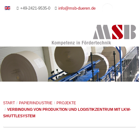
+49-2421-9535-0
info@msb-dueren.de
START
UNTERNEHMEN
FÖRDERSYSTEME
MANAGEMENT
PAPIERINDUSTRIE
IHRE ANSPRECHPARTNER
ROLLENFÖRDERER
START
/
PAPIERINDUSTRIE
/
PROJEKTE
/
VERBINDUNG VON PRODUKTION UND LOGISTIKZENTRUM MIT LKW-
GIESSEREI- UND AUTOMOBILINDUSTRIE
PLANUNG UND BERATUNG
KETTENFÖRDERER
FÖRDERSYSTEME
SHUTTLESYSTEM
SONDERANLAGEN
REFERENZEN
PLATTENBÄNDER
VERPACKEN
KERNFERTIGUNG