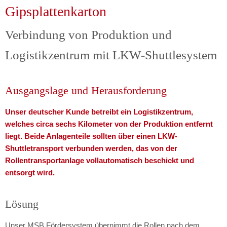
JOBS
PLATTENBÄNDER ALS KUNSTSTOFF-MODULBAND
MODERNISIEREN
NACHARBEIT
AUTOMATISCHE STAPELANLAGE FÜR WALZPROFILE
Gipsplattenkarton
ANFAHRT
ECKUMSETZER
LAGERN UND PUFFERN
MODERNISIERUNG
SCHWERLASTHOCHREGALLAGER
Verbindung von Produktion und
DREHTISCHE
PROJEKTE
FÖRDERANLAGE FÜR EINE BESTRAHLUNGSANLAGE
Logistikzentrum mit LKW-Shuttlesystem
FAHRWAGEN / VERSCHIEBEWAGEN
TISSUE
EDELSTAHL
ANBINDUNG EINER NEUEN PAPIERMASCHINE
UND REALISIERUNG EINES LOGISTIKKONZEPTS
AUFSTELLVORRICHTUNGEN
Ausgangslage und Herausforderung
VERBINDUNG VON PRODUKTION UND
SENKRECHTFÖRDERER & HUBBÜHNEN
Unser deutscher Kunde betreibt ein Logistikzentrum,
welches circa sechs Kilometer von der Produktion entfernt
LOGISTIKZENTRUM MIT LKW-SHUTTLESYSTEM
liegt. Beide Anlagenteile sollten über einen LKW-
Shuttletransport verbunden werden, das von der
Rollentransportanlage vollautomatisch beschickt und
entsorgt wird.
Lösung
Unser MSB Fördersystem übernimmt die Rollen nach dem