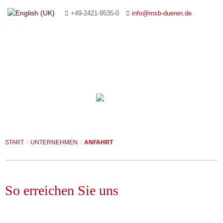
+49-2421-9535-0
info@msb-dueren.de
START
UNTERNEHMEN
FÖRDERSYSTEME
MANAGEMENT
START
/
UNTERNEHMEN
/
ANFAHRT
PAPIERINDUSTRIE
IHRE ANSPRECHPARTNER
ROLLENFÖRDERER
GIESSEREI- UND AUTOMOBILINDUSTRIE
PLANUNG UND BERATUNG
KETTENFÖRDERER
FÖRDERSYSTEME
So erreichen Sie uns
SONDERANLAGEN
REFERENZEN
PLATTENBÄNDER
VERPACKEN
KERNFERTIGUNG