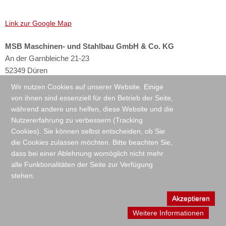
JOBS
PLATTENBÄNDER ALS KUNSTSTOFF-MODULBAND
MODERNISIEREN
NACHARBEIT
AUTOMATISCHE STAPELANLAGE FÜR WALZPROFILE
ANFAHRT
ECKUMSETZER
LAGERN UND PUFFERN
MODERNISIERUNG
SCHWERLASTHOCHREGALLAGER
Link zur Google Map
DREHTISCHE
PROJEKTE
FÖRDERANLAGE FÜR EINE BESTRAHLUNGSANLAGE
MSB Maschinen- und Stahlbau GmbH & Co. KG
An der Garnbleiche 21-23
FAHRWAGEN / VERSCHIEBEWAGEN
TISSUE
EDELSTAHL
ANBINDUNG EINER NEUEN PAPIERMASCHINE
52349 Düren
UND REALISIERUNG EINES LOGISTIKKONZEPTS
AUFSTELLVORRICHTUNGEN
Wir nutzen Cookies auf unserer Website. Einige
Tel.
+49-2421-9535-0
von ihnen sind essenziell für den Betrieb der Seite,
VERBINDUNG VON PRODUKTION UND
SENKRECHTFÖRDERER & HUBBÜHNEN
Fax
+49-2421-9535-35
während andere uns helfen, diese Website und die
E-Mail
info@msb-dueren.de
Nutzererfahrung zu verbessern (Tracking
LOGISTIKZENTRUM MIT LKW-SHUTTLESYSTEM
Cookies). Sie können selbst entscheiden, ob Sie
die Cookies zulassen möchten. Bitte beachten Sie,
dass bei einer Ablehnung womöglich nicht mehr
alle Funktionalitäten der Seite zur Verfügung
KONTAKT
IMPRESSUM
DATENSCHUTZERKLÄRUNG
stehen.
Akzeptieren
Weitere Informationen